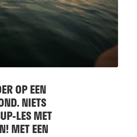
DER OP EEN
ND. NIETS
SUP-LES MET
N! MET EEN