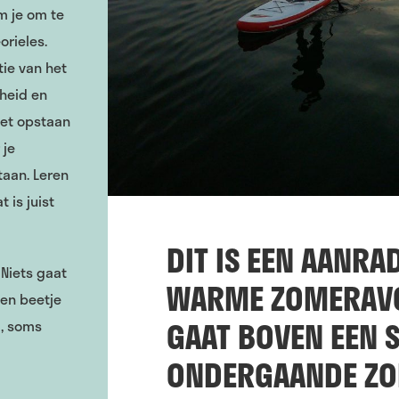
m je om te
orieles.
ie van het
gheid en
het opstaan
 je
taan. Leren
 is juist
DIT IS EEN AANRA
Niets gaat
WARME ZOMERAVO
en beetje
GAAT BOVEN EEN 
d, soms
ONDERGAANDE ZO