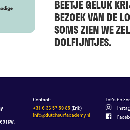
BEETJE GELUK KR
nodige
BEZOEK VAN DE L
SOMS ZIEN WE ZE
DOLFIJNTJES.
Contact:
Let's be Soc
my
+31 6 36 57 59 85
(Erik)
Insta
info@dutchsurfacademy.nl
Face
2691KW,