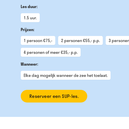
Les duur:
1.5 uur.
Prijzen:
1 persoon €75,-
2 personen €55,- p.p.
3 personen 
4 personen of meer €35,- p.p.
Wanneer:
Elke dag mogelijk wanneer de zee het toelaat.
Reserveer een SUP-les.