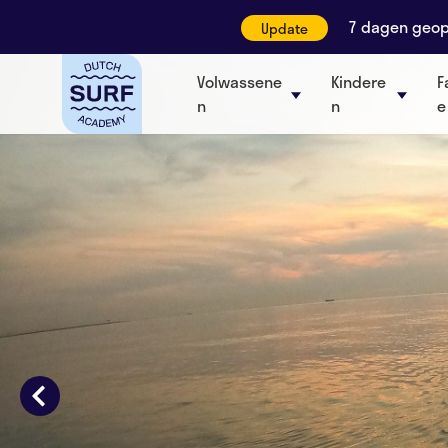
7 dagen geope
Update
Volwassene
Kindere
F
n
n
e