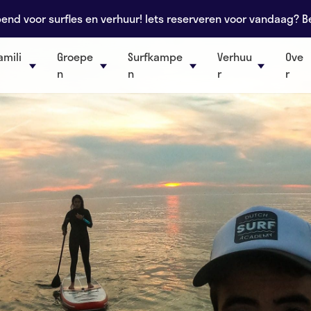
nd voor surfles en verhuur! Iets reserveren voor vandaag? B
amili
Groepe
Surfkampe
Verhuu
Ove
n
n
r
r