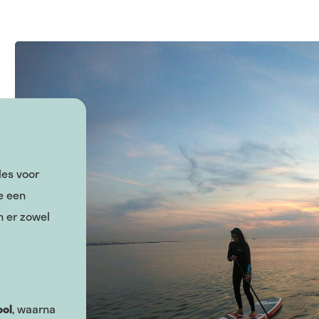
les voor
e een
n er zowel
ool
, waarna