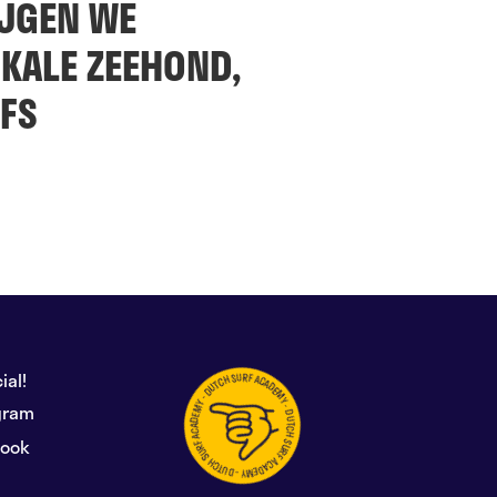
IJGEN WE
OKALE ZEEHOND,
LFS
ial!
gram
book