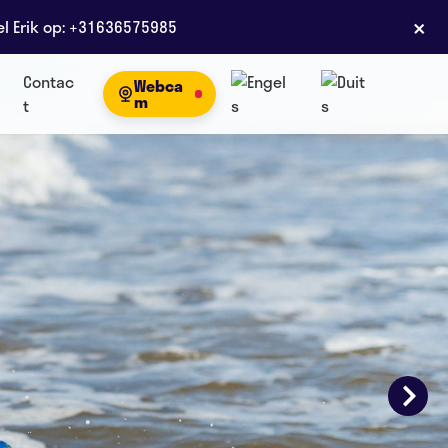
×
el Erik op: +31636575985
Contac
Webca
m
t