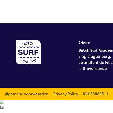
Adres:
Dutch Surf Acade
Slag Vlugtenburg,
strandtent de Pit 
’s-Gravenzande
Algemene voorwaarden
Privacy Policy
KVK 68089511