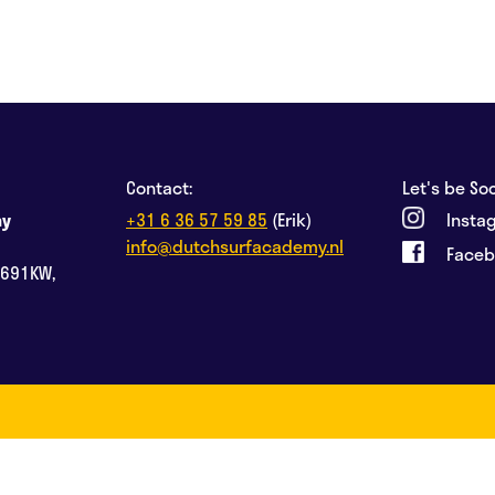
Contact:
Let's be Soc
my
+31 6 36 57 59 85
(Erik)
Insta
info@dutchsurfacademy.nl
Face
2691KW,