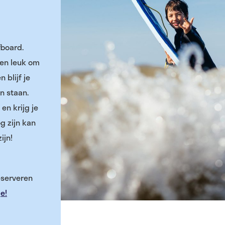
fboard.
ren leuk om
 blijf je
n staan.
en krijg je
g zijn kan
ijn!
eserveren
e!