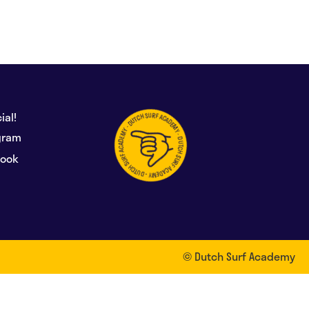
ial!
gram
book
© Dutch Surf Academy