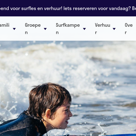
nd voor surfles en verhuur! Iets reserveren voor vandaag? B
amili
Groepe
Surfkampe
Verhuu
Ove
n
n
r
r