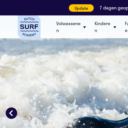
7 dagen geope
Update
Volwassene
Kindere
F
n
n
e